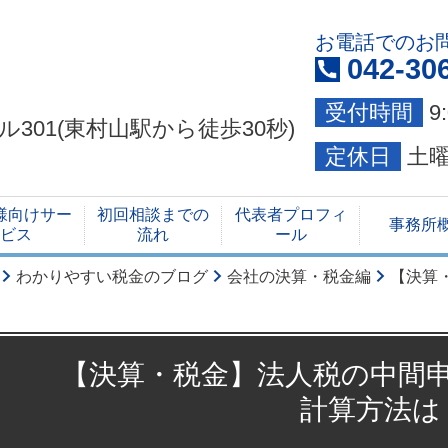
お電話でのお
042-30
受付時間
9
ビル301(東村山駅から徒歩30秒)
定休日
土
様向けサー
初回相談までの
代表者プロフィ
事務所
ビス
流れ
ール
わかりやすい税金のブログ
会社の決算・税金編
【決算
【決算・税金】法人税の中間
計算方法は